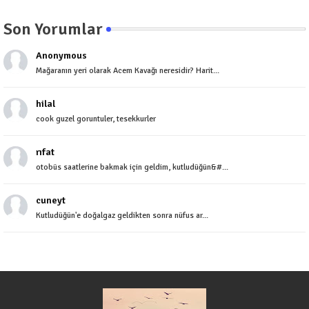
Son Yorumlar
Anonymous
Mağaranın yeri olarak Acem Kavağı neresidir? Harit...
hilal
cook guzel goruntuler, tesekkurler
rıfat
otobüs saatlerine bakmak için geldim, kutludüğün&#...
cuneyt
Kutludüğün'e doğalgaz geldikten sonra nüfus ar...