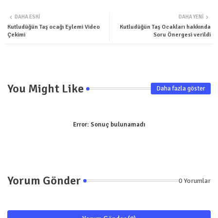
Twit
Wha
DAHA ESKI
DAHA YENI
ter
tsa
Kutludüğün Taş ocağı Eylemi Video
Kutludüğün Taş Ocakları hakkında
Çekimi
Soru Önergesi verildi
pp
You Might Like
Daha fazla göster
Error:
Sonuç bulunamadı
Yorum Gönder
0 Yorumlar