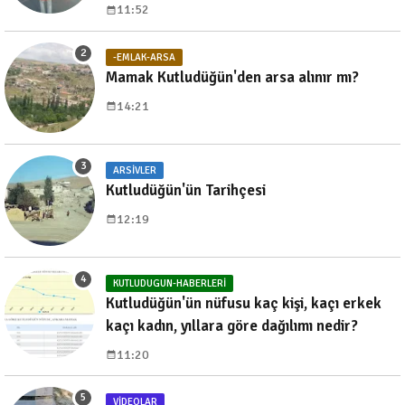
11:52
-EMLAK-ARSA
Mamak Kutludüğün'den arsa alınır mı?
14:21
ARSIVLER
Kutludüğün'ün Tarihçesi
12:19
KUTLUDUGUN-HABERLERI
Kutludüğün'ün nüfusu kaç kişi, kaçı erkek
kaçı kadın, yıllara göre dağılımı nedir?
11:20
VIDEOLAR