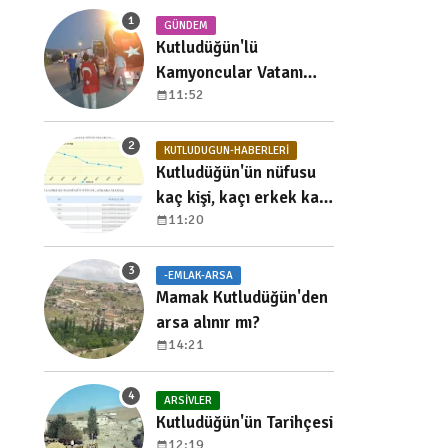
GÜNDEM
Kutludüğün'lü
Kamyoncular Vatanı
11:52
Koruma Nöbetinde
KUTLUDUGUN-HABERLERI
Kutludüğün'ün nüfusu
kaç kişi, kaçı erkek kaçı
11:20
kadın, yıllara göre
dağılımı nedir?
-EMLAK-ARSA
Mamak Kutludüğün'den
arsa alınır mı?
14:21
ARSIVLER
Kutludüğün'ün Tarihçesi
12:19