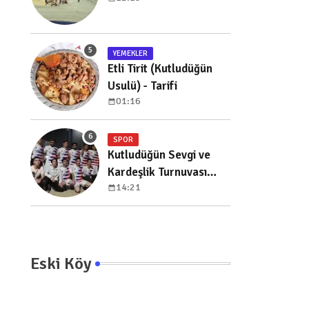
YEMEKLER
Etli Tirit (Kutludüğün
Usulü) - Tarifi
01:16
SPOR
Kutludüğün Sevgi ve
Kardeşlik Turnuvası
14:21
Başladı
Eski Köy