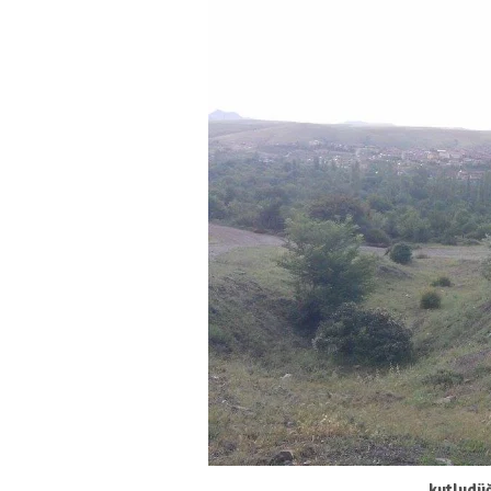
kutludü