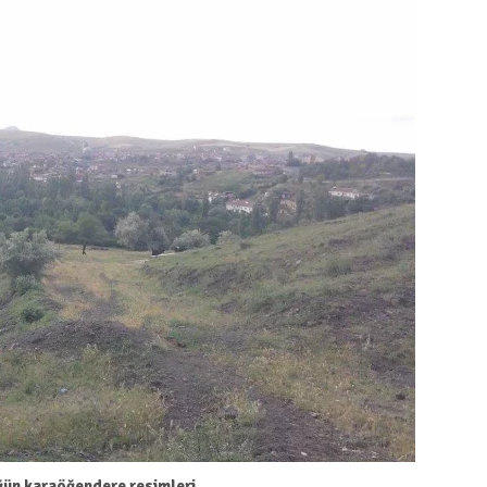
ğün karaöğendere resimleri