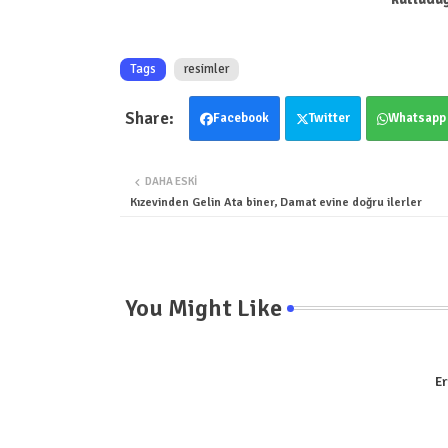
Tags
resimler
Facebook
Twitter
Whatsapp
DAHA ESKI
Kızevinden Gelin Ata biner, Damat evine doğru ilerler
You Might Like
Er