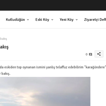
Kutludüğün
Eski Köy
Yeni Köy
Ziyaretçi Def
bakış
akış
share
0
da eskiden top oynanan ismini yanlış telaffuz edebilirim "karağöndere
 bakış.