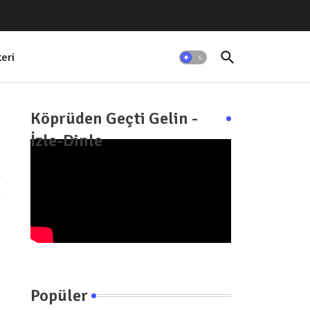
teri
Köprüden Geçti Gelin -
İzle-Dinle
"
Popüler