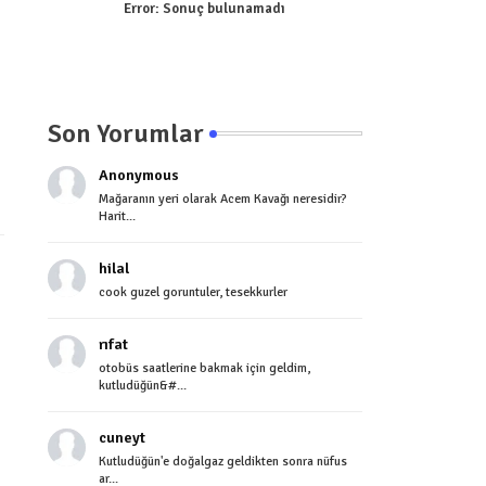
Error:
Sonuç bulunamadı
Son Yorumlar
Anonymous
Mağaranın yeri olarak Acem Kavağı neresidir?
Harit...
hilal
cook guzel goruntuler, tesekkurler
rıfat
otobüs saatlerine bakmak için geldim,
kutludüğün&#...
cuneyt
Kutludüğün'e doğalgaz geldikten sonra nüfus
ar...