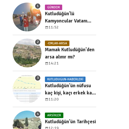
GÜNDEM
Kutludüğün'lü
Kamyoncular Vatanı
11:52
Koruma Nöbetinde
-EMLAK-ARSA
Mamak Kutludüğün'den
arsa alınır mı?
14:21
KUTLUDUGUN-HABERLERI
Kutludüğün'ün nüfusu
kaç kişi, kaçı erkek kaçı
11:20
kadın, yıllara göre
dağılımı nedir?
ARSIVLER
Kutludüğün'ün Tarihçesi
12:19