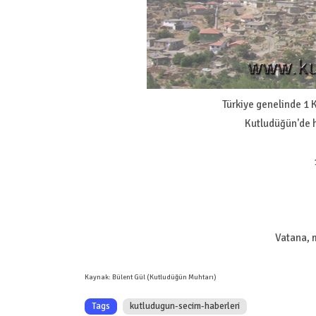
Türkiye genelinde 1 K
Kutludüğün'de ha
Vatana, m
Kaynak: Bülent Gül (Kutludüğün Muhtarı)
Tags
kutludugun-secim-haberleri