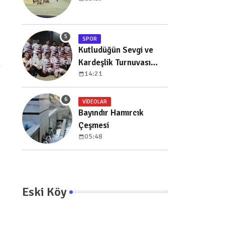
SPOR
Kutludüğün Sevgi ve
Kardeşlik Turnuvası
14:21
Başladı
VIDEOLAR
Bayındır Hamırcık
Çeşmesi
05:48
Eski Köy