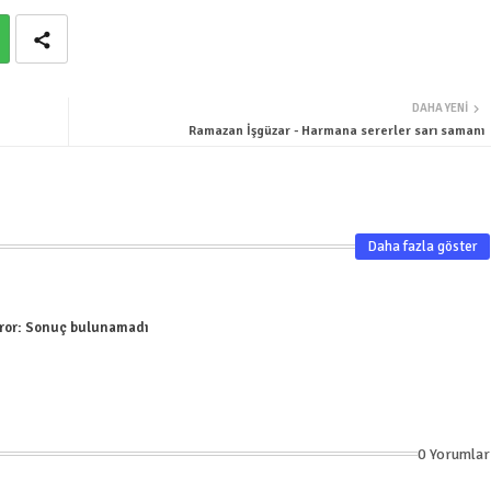
DAHA YENI
Ramazan İşgüzar - Harmana sererler sarı samanı
Daha fazla göster
ror:
Sonuç bulunamadı
0 Yorumlar