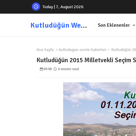
Today | 7, August 2026
Kutludüğün Web Sitesi
Son Eklenenler
Ana Sayfa
kutludugun-secim-haberleri
Kutludüğün 201
Kutludüğün 2015 Milletvekli Seçim 
09:08
0 minute read