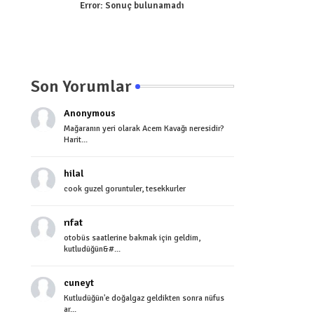
Error:
Sonuç bulunamadı
Son Yorumlar
Anonymous
Mağaranın yeri olarak Acem Kavağı neresidir?
Harit...
hilal
cook guzel goruntuler, tesekkurler
rıfat
otobüs saatlerine bakmak için geldim,
kutludüğün&#...
cuneyt
Kutludüğün'e doğalgaz geldikten sonra nüfus
ar...