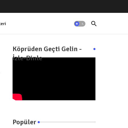
teri
Köprüden Geçti Gelin -
İzle-Dinle
Popüler