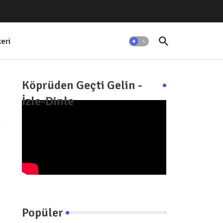
teri
Köprüden Geçti Gelin -
İzle-Dinle
Popüler