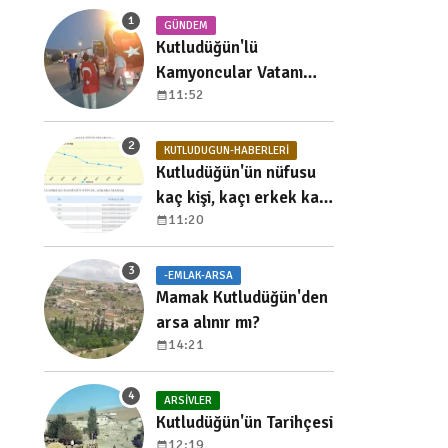
GÜNDEM
Kutludüğün'lü
Kamyoncular Vatanı
11:52
Koruma Nöbetinde
KUTLUDUGUN-HABERLERI
Kutludüğün'ün nüfusu
kaç kişi, kaçı erkek kaçı
11:20
kadın, yıllara göre
dağılımı nedir?
-EMLAK-ARSA
Mamak Kutludüğün'den
arsa alınır mı?
14:21
ARSIVLER
Kutludüğün'ün Tarihçesi
12:19