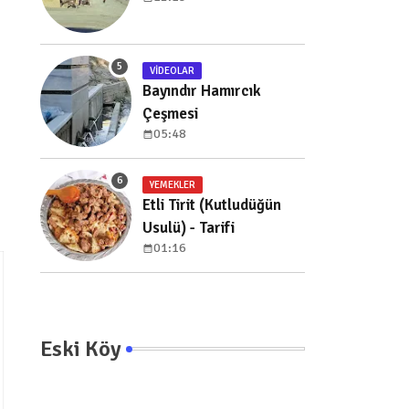
VIDEOLAR
Bayındır Hamırcık
Çeşmesi
05:48
YEMEKLER
Etli Tirit (Kutludüğün
Usulü) - Tarifi
01:16
Eski Köy