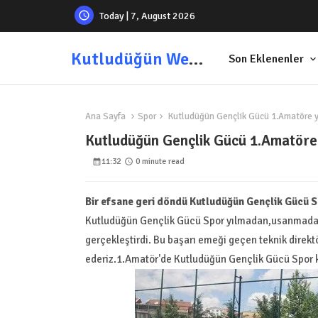
Today | 7, August 2026
Kutludüğün Web Sitesi
Son Eklenenler
Ana Sayfa
Spor
Kutludüğün Gençlik Gücü 1.Amatöre y
Kutludüğün Gençlik Gücü 1.Amatöre 
11:32
0 minute read
Bir efsane geri döndü Kutludüğün Gençlik Gücü S
Kutludüğün Gençlik Gücü Spor yılmadan,usanmadan
gerçekleştirdi. Bu başarı emeği geçen teknik direk
ederiz.1.Amatör'de Kutludüğün Gençlik Gücü Spor k