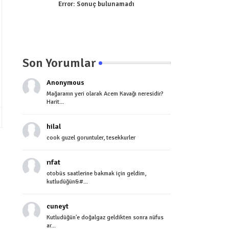
Error:
Sonuç bulunamadı
Son Yorumlar
Anonymous
Mağaranın yeri olarak Acem Kavağı neresidir?
Harit...
hilal
cook guzel goruntuler, tesekkurler
rıfat
otobüs saatlerine bakmak için geldim,
kutludüğün&#...
cuneyt
Kutludüğün'e doğalgaz geldikten sonra nüfus
ar...