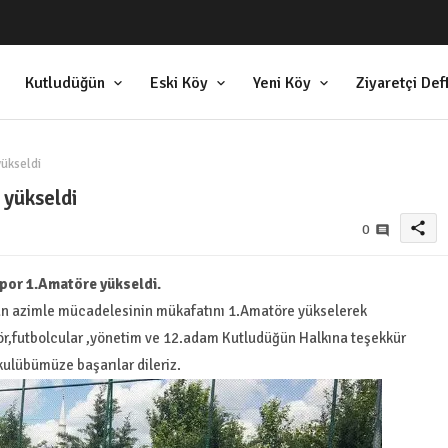
Kutludüğün
Eski Köy
Yeni Köy
Ziyaretçi Def
ükseldi
yükseldi
share
0
por 1.Amatöre yükseldi.
 azimle mücadelesinin mükafatını 1.Amatöre yükselerek
tör,futbolcular ,yönetim ve 12.adam Kutludüğün Halkına teşekkür
ulübümüze başarılar dileriz.