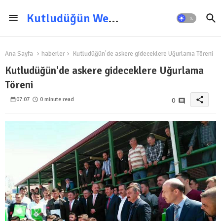
Kutludüğün Web Sitesi
Ana Sayfa
haberler
Kutludüğün'de askere gideceklere Uğurlama Töreni
Kutludüğün'de askere gideceklere Uğurlama
Töreni
share
07:07
0 minute read
0