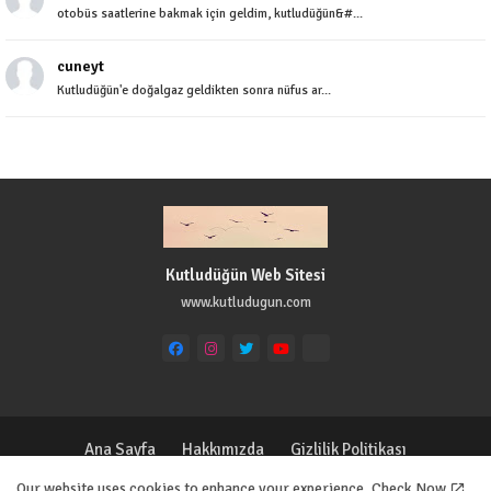
otobüs saatlerine bakmak için geldim, kutludüğün&#...
cuneyt
Kutludüğün'e doğalgaz geldikten sonra nüfus ar...
Kutludüğün Web Sitesi
www.kutludugun.com
Ana Sayfa
Hakkımızda
Gizlilik Politikası
Çerez Politikası
İletişim
Our website uses cookies to enhance your experience.
Check Now