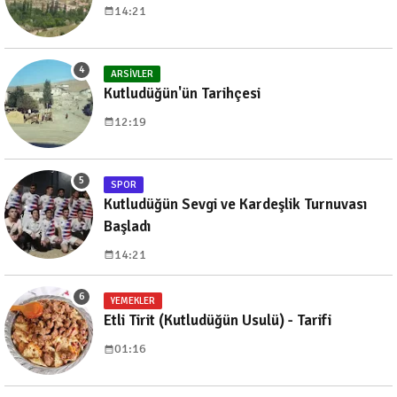
14:21
ARSIVLER
Kutludüğün'ün Tarihçesi
12:19
SPOR
Kutludüğün Sevgi ve Kardeşlik Turnuvası
Başladı
14:21
YEMEKLER
Etli Tirit (Kutludüğün Usulü) - Tarifi
01:16