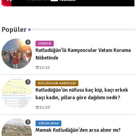
Popüler
GÜNDEM
Kutludüğün'lü Kamyoncular Vatanı Koruma
Nöbetinde
11:52
KUTLUDUGUN-HABERLERI
Kutludüğün'ün nüfusu kaç kişi, kaçı erkek
kaçı kadın, yıllara göre dağılımı nedir?
11:20
-EMLAK-ARSA
Mamak Kutludüğün'den arsa alınır mı?