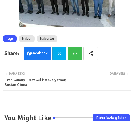
Tags
haber
haberler
Facebook
Twit
Wha
DAHA ESKI
DAHA YENI
ter
tsa
Fatih Gümüş - Rast Geldim Gidiyormuş
Bostan Otuna
pp
You Might Like
Daha fazla göster