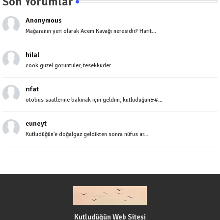
Son Yorumlar
Anonymous
Mağaranın yeri olarak Acem Kavağı neresidir? Harit...
hilal
cook guzel goruntuler, tesekkurler
rıfat
otobüs saatlerine bakmak için geldim, kutludüğün&#...
cuneyt
Kutludüğün'e doğalgaz geldikten sonra nüfus ar...
Kutludüğün Web Sitesi