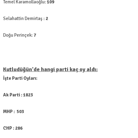
Temel Karamollaoğlu:
109
Selahattin Demirtaş :
2
Doğu Perinçek:
7
Kutludüğün'de hangi parti kaç oy aldı:
İşte Parti Oyları:
Ak Parti : 1823
MHP : 503
CHP : 286