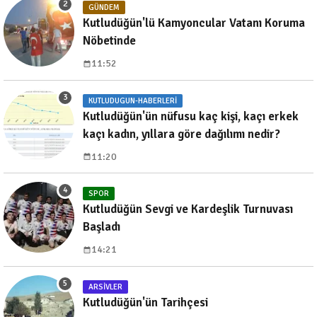
GÜNDEM
Kutludüğün'lü Kamyoncular Vatanı Koruma
Nöbetinde
11:52
KUTLUDUGUN-HABERLERI
Kutludüğün'ün nüfusu kaç kişi, kaçı erkek
kaçı kadın, yıllara göre dağılımı nedir?
11:20
SPOR
Kutludüğün Sevgi ve Kardeşlik Turnuvası
Başladı
14:21
ARSIVLER
Kutludüğün'ün Tarihçesi