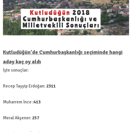
Kutludüğün'de Cumhurbaşkanlığı seçiminde hangi
aday kaç oy aldı
İşte sonuçlar:
Recep Tayyip Erdoğan:
2311
Muharrem İnce :
413
Meral Akşener:
257