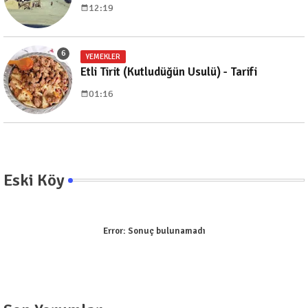
12:19
YEMEKLER
Etli Tirit (Kutludüğün Usulü) - Tarifi
01:16
Eski Köy
Error:
Sonuç bulunamadı