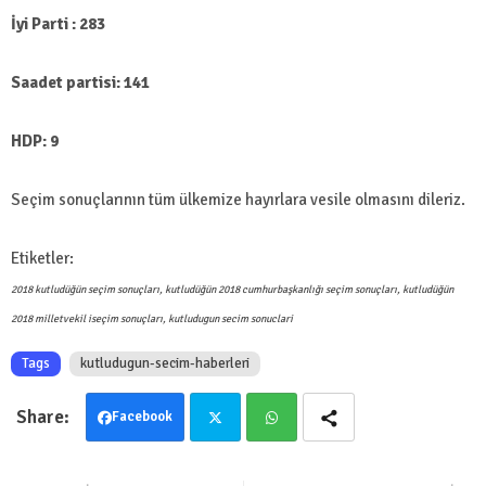
İyi Parti : 283
Saadet partisi: 141
HDP: 9
Seçim sonuçlarının tüm ülkemize hayırlara vesile olmasını dileriz.
Etiketler:
2018 kutludüğün seçim sonuçları, kutludüğün 2018 cumhurbaşkanlığı seçim sonuçları, kutludüğün
2018 milletvekil iseçim sonuçları, kutludugun secim sonuclari
Tags
kutludugun-secim-haberleri
Facebook
Twit
Wha