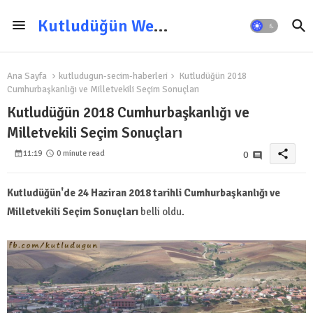
Kutludüğün Web Sitesi
Ana Sayfa
kutludugun-secim-haberleri
Kutludüğün 2018
Cumhurbaşkanlığı ve Milletvekili Seçim Sonuçları
Kutludüğün 2018 Cumhurbaşkanlığı ve
Milletvekili Seçim Sonuçları
share
11:19
0 minute read
0
Kutludüğün'de 24 Haziran 2018 tarihli Cumhurbaşkanlığı ve
Milletvekili Seçim Sonuçları
belli oldu.