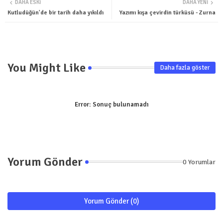
DAHA ESKI
DAHA YENI
ter
tsa
Kutludüğün'de bir tarih daha yıkıldı
Yazımı kışa çevirdin türküsü - Zurna
pp
You Might Like
Daha fazla göster
Error:
Sonuç bulunamadı
Yorum Gönder
0 Yorumlar
Yorum Gönder (0)