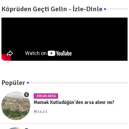
Köprüden Geçti Gelin - İzle-Dinle
Popüler
-EMLAK-ARSA
Mamak Kutludüğün'den arsa alınır mı?
14:21