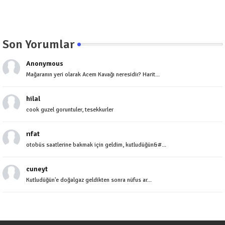
Son Yorumlar
Anonymous
Mağaranın yeri olarak Acem Kavağı neresidir? Harit...
hilal
cook guzel goruntuler, tesekkurler
rıfat
otobüs saatlerine bakmak için geldim, kutludüğün&#...
cuneyt
Kutludüğün'e doğalgaz geldikten sonra nüfus ar...