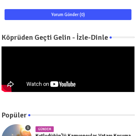
Yorum Gönder (0)
Köprüden Geçti Gelin - İzle-Dinle
Popüler
GÜNDEM
Kutludüğün'lü Kamyoncular Vatanı Koruma