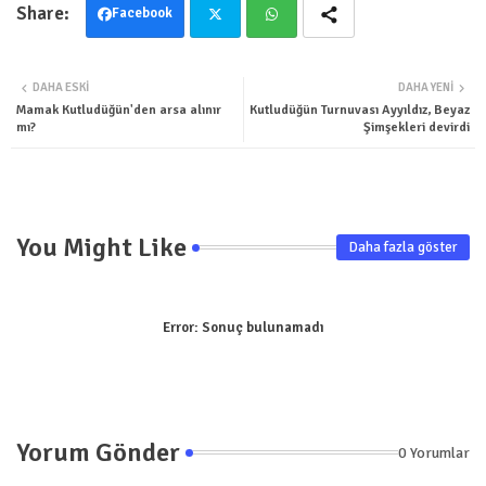
Facebook
Twit
Wha
DAHA ESKI
DAHA YENI
ter
tsa
Mamak Kutludüğün'den arsa alınır
Kutludüğün Turnuvası Ayyıldız, Beyaz
mı?
Şimşekleri devirdi
pp
You Might Like
Daha fazla göster
Error:
Sonuç bulunamadı
Yorum Gönder
0 Yorumlar