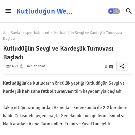
Kutludüğün Web Sitesi
Ana Sayfa
spor-haberleri
Kutludüğün Sevgi ve Kardeşlik Turnuvası
Başladı
Kutludüğün Sevgi ve Kardeşlik Turnuvası
Başladı
share
14:21
0 minute read
0
Kutludüğün
'de Kutluder'in öncülük yaptığı Kutludüğün Sevgi ve
Kardeşlik
halı saha futbol turnuvası
tüm heyecanıyla başladı.
Takip ettiğimiz maçlardan Akıncılar - Gecekondu ile 2-2 berabere
kaldı. Çekişmeli geçen maçta Gecekondu'nun gollerini İsmail ve
Nallı atarken Akıncı'ların golleri Erkan ve Yusuf'tan geldi.