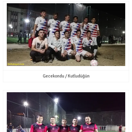
Gecekondu / Kutludüğün