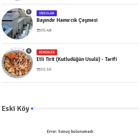
VIDEOLAR
Bayındır Hamırcık Çeşmesi
05:48
YEMEKLER
Etli Tirit (Kutludüğün Usulü) - Tarifi
01:16
Eski Köy
Error:
Sonuç bulunamadı