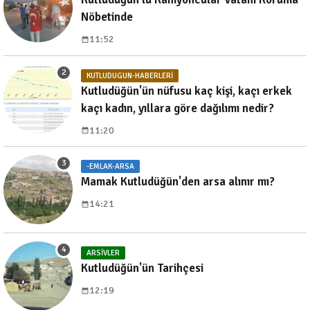
Nöbetinde
11:52
KUTLUDUGUN-HABERLERI
Kutludüğün'ün nüfusu kaç kişi, kaçı erkek
kaçı kadın, yıllara göre dağılımı nedir?
11:20
-EMLAK-ARSA
Mamak Kutludüğün'den arsa alınır mı?
14:21
ARSIVLER
Kutludüğün'ün Tarihçesi
12:19