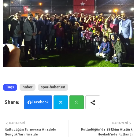
Tags
haber
spor-haberleri
Facebook
Twit
Wha
DAHA ESKI
DAHA YENI
ter
tsa
Kutludüğün Turnuvası Anadolu
Kutludüğün'de 29 Ekim Atatürk
Gençlik Yarı Finalde
Heykeli'nde Kutlandı