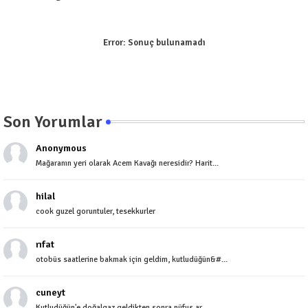
Error:
Sonuç bulunamadı
Son Yorumlar
Anonymous
Mağaranın yeri olarak Acem Kavağı neresidir? Harit...
hilal
cook guzel goruntuler, tesekkurler
rıfat
otobüs saatlerine bakmak için geldim, kutludüğün&#...
cuneyt
Kutludüğün'e doğalgaz geldikten sonra nüfus ar...