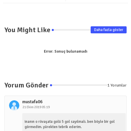
pp
You Might Like
Daha fazla göster
Error:
Sonuç bulunamadı
Yorum Gönder
1 Yorumlar
mustafa06
21 Ekim 2019 05:19
inanın o rövaşata golü 5 gol sayılmalı. ben böyle bir gol
görmedim. yürekten tebrik ederim.