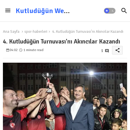
Kutludüğün Web Sitesi
Ana Sayfa
spor-haberleri
4. Kutludüğün Turnuvası'nı Akıncılar Kazandı
4. Kutludüğün Turnuvası'nı Akıncılar Kazandı
share
04:02
1 minute read
1