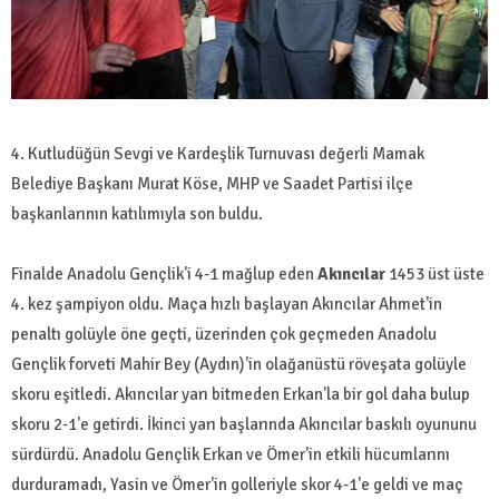
4. Kutludüğün Sevgi ve Kardeşlik Turnuvası değerli Mamak
Belediye Başkanı Murat Köse, MHP ve Saadet Partisi ilçe
başkanlarının katılımıyla son buldu.
Finalde Anadolu Gençlik'i 4-1 mağlup eden
Akıncılar
1453 üst üste
4. kez şampiyon oldu. Maça hızlı başlayan Akıncılar Ahmet'in
penaltı golüyle öne geçti, üzerinden çok geçmeden Anadolu
Gençlik forveti Mahir Bey (Aydın)'in olağanüstü röveşata golüyle
skoru eşitledi. Akıncılar yarı bitmeden Erkan'la bir gol daha bulup
skoru 2-1'e getirdi. İkinci yarı başlarında Akıncılar baskılı oyununu
sürdürdü. Anadolu Gençlik Erkan ve Ömer'in etkili hücumlarını
durduramadı, Yasin ve Ömer'in golleriyle skor 4-1'e geldi ve maç