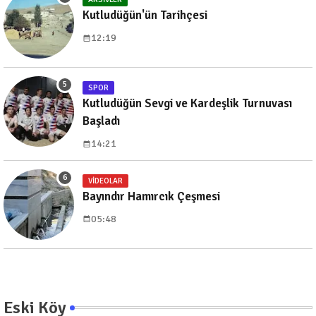
Kutludüğün'ün Tarihçesi
12:19
SPOR
Kutludüğün Sevgi ve Kardeşlik Turnuvası
Başladı
14:21
VIDEOLAR
Bayındır Hamırcık Çeşmesi
05:48
Eski Köy