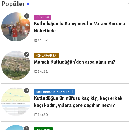
Popüler
GÜNDEM
Kutludüğün'lü Kamyoncular Vatanı Koruma
Nöbetinde
11:52
-EMLAK-ARSA
Mamak Kutludüğün'den arsa alınır mı?
14:21
KUTLUDUGUN-HABERLERI
Kutludüğün'ün nüfusu kaç kişi, kaçı erkek
kaçı kadın, yıllara göre dağılımı nedir?
11:20
ARSIVLER