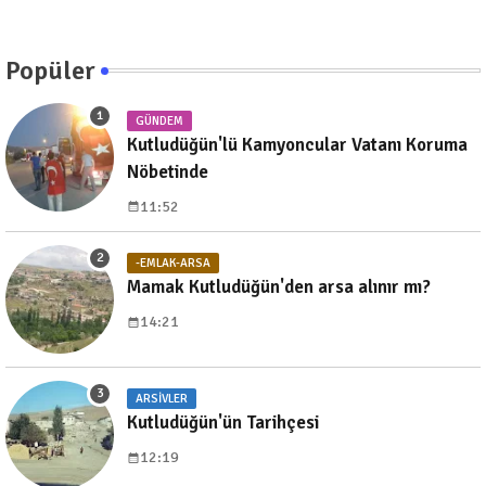
Popüler
GÜNDEM
Kutludüğün'lü Kamyoncular Vatanı Koruma
Nöbetinde
11:52
-EMLAK-ARSA
Mamak Kutludüğün'den arsa alınır mı?
14:21
ARSIVLER
Kutludüğün'ün Tarihçesi
12:19