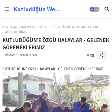
Kutludüğün Web Sitesi
Ana Sayfa
HALAYLAR
KUTLUDÜĞÜN'E ÖZGÜ HALAYLAR - GELENEK
GÖRENEKLERİMİZ
KUTLUDÜĞÜN'E ÖZGÜ HALAYLAR - GELENEK
GÖRENEKLERİMİZ
share
13:27
0 minute read
0
KUTLUDÜĞÜNE ÖZGÜ HALAYLAR - GELENEK GÖRENEKLERİMİZ