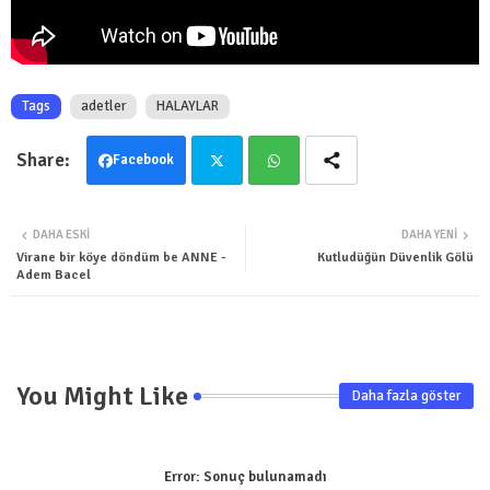
Tags
adetler
HALAYLAR
Facebook
Twit
Wha
DAHA ESKI
DAHA YENI
ter
tsa
Virane bir köye döndüm be ANNE -
Kutludüğün Düvenlik Gölü
Adem Bacel
pp
You Might Like
Daha fazla göster
Error:
Sonuç bulunamadı