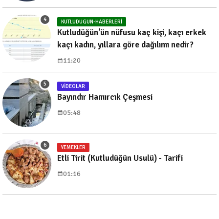
KUTLUDUGUN-HABERLERI
Kutludüğün'ün nüfusu kaç kişi, kaçı erkek
kaçı kadın, yıllara göre dağılımı nedir?
11:20
VIDEOLAR
Bayındır Hamırcık Çeşmesi
05:48
YEMEKLER
Etli Tirit (Kutludüğün Usulü) - Tarifi
01:16