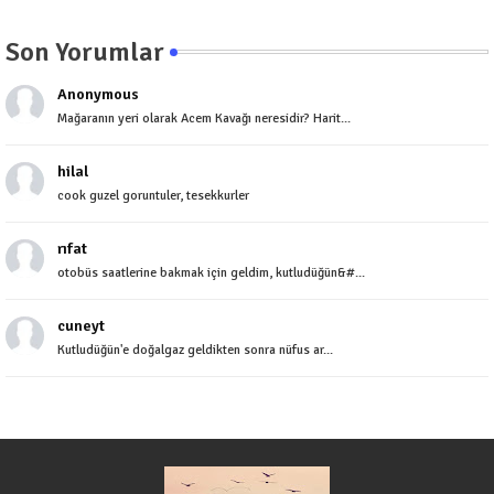
Son Yorumlar
Anonymous
Mağaranın yeri olarak Acem Kavağı neresidir? Harit...
hilal
cook guzel goruntuler, tesekkurler
rıfat
otobüs saatlerine bakmak için geldim, kutludüğün&#...
cuneyt
Kutludüğün'e doğalgaz geldikten sonra nüfus ar...