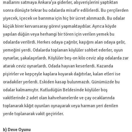
mallarını satmaya Ankara’ya giderler, alışverişlerini yaptıktan
sonra dönüşte tekrar bu odalarda misafir edilirlerdi. Bu çerçilerden
yiyecek, içecek ve barınma için hiç bir ücret alınmazdı. Bu odalar
küçük birer kervansaray görevi yapmaktaydılar. Ayrıca köyde
yapılan düğün veya herhangi bir tören için verilen yemek bu
odalarda verilirdi. Herkes odaya çağrılır, kaşığını alan odaya gelir,
yemeğini yerdi. Odalarda toplanan köylüler sohbet ederler, oyun
oynarlar, şakalaşırlardı. Köylüler beş-on kilo ceviz alıp odalarda zar
atarak ceviz oynarlardı. Odada hayvan keserlerdi. Kazanda
pişirirler ve kepçeyle kaplara koyarak dağıtırlar, kalan etleri ise
oradakiler yerlerdi. Eskiden kasap bulunmazdı. Günümüzde bu
odalar kalmamıştır. Kutludüğün Beldesinde köylüler boş
vakitlerinde 2 adet olan kahvehanelerde ve çay ocaklarında
toplanarak kâğıt oyunları oynayarak veya harman yeri denilen
yerde toplanarak vakit geçirirler.
b) Deve Oyunu