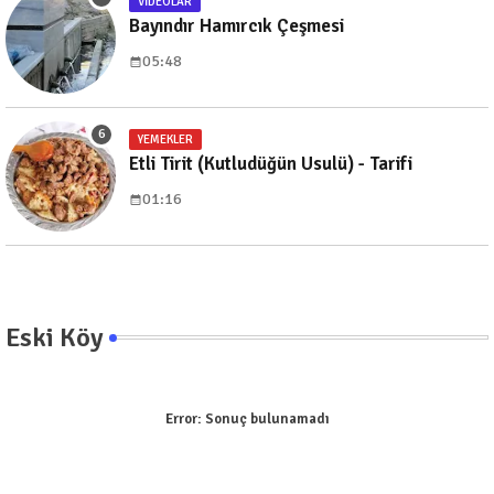
VIDEOLAR
Bayındır Hamırcık Çeşmesi
05:48
YEMEKLER
Etli Tirit (Kutludüğün Usulü) - Tarifi
01:16
Eski Köy
Error:
Sonuç bulunamadı