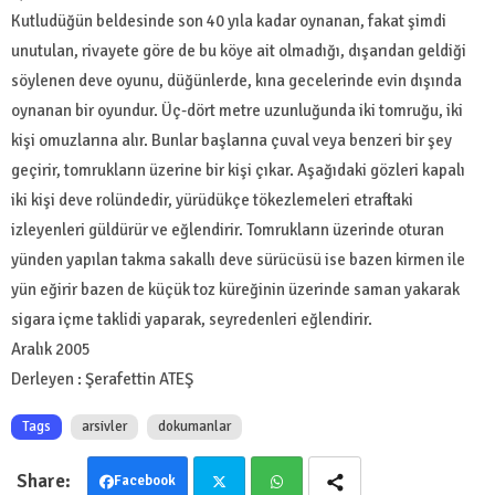
Kutludüğün beldesinde son 40 yıla kadar oynanan, fakat şimdi
unutulan, rivayete göre de bu köye ait olmadığı, dışarıdan geldiği
söylenen deve oyunu, düğünlerde, kına gecelerinde evin dışında
oynanan bir oyundur. Üç-dört metre uzunluğunda iki tomruğu, iki
kişi omuzlarına alır. Bunlar başlarına çuval veya benzeri bir şey
geçirir, tomrukların üzerine bir kişi çıkar. Aşağıdaki gözleri kapalı
iki kişi deve rolündedir, yürüdükçe tökezlemeleri etraftaki
izleyenleri güldürür ve eğlendirir. Tomrukların üzerinde oturan
yünden yapılan takma sakallı deve sürücüsü ise bazen kirmen ile
yün eğirir bazen de küçük toz küreğinin üzerinde saman yakarak
sigara içme taklidi yaparak, seyredenleri eğlendirir.
Aralık 2005
Derleyen : Şerafettin ATEŞ
Tags
arsivler
dokumanlar
Facebook