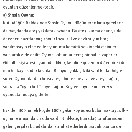
oyunları düzenlenmektedir.
a) Sinsin Oyunu:
Kutludüğün Beldesinde Sinsin Oyunu, düğünlerde kına gecelerin
de meydanda ateş yakılarak oynanır. Bu ateş, karma odun ya da
önceden hazırlanmış kömür tozu, kül ve gazlı suyun harç
yapılmasıyla elde edilen yumurta kömürü şeklindeki cisimler
yakılarak elde edilir. Oyuna katılanlar geniş bir halka yaparlar.
Gönüllü kişi ateşin yanında dikilir, kendine güvenen diğer birisi de
onu halkaya kadar kovalar. Bu oyun yaklaşık iki saat kadar böyle
sürer. Oyunculardan birisi ateşe bir tekme atar ve ateşi dağıtır,
sonra da “oyun bitti” diye bağırır. Böylece oyun sona erer ve
oyuncular odaya giderler.
Eskiden 300 haneli köyde 100’e yakın köy odası bulunmaktaydı. İki-
üç hane arasında bir oda vardı. Kırıkkale, Elmadağ taraflarından
gelen çerçiler bu odalarda istirahat ederlerdi. Sabah olunca da