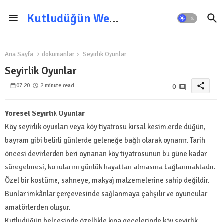
Kutludüğün Web Sitesi
Ana Sayfa
dokumanlar
Seyirlik Oyunlar
Seyirlik Oyunlar
share
07:20
2 minute read
0
Yöresel Seyirlik Oyunlar
Köy seyirlik oyunları veya köy tiyatrosu kırsal kesimlerde düğün,
bayram gibi belirli günlerde geleneğe bağlı olarak oynanır. Tarih
öncesi devirlerden beri oynanan köy tiyatrosunun bu güne kadar
süregelmesi, konularını günlük hayattan almasına bağlanmaktadır.
Özel bir kostüme, sahneye, makyaj malzemelerine sahip değildir.
Bunlar imkânlar çerçevesinde sağlanmaya çalışılır ve oyuncular
amatörlerden oluşur.
Kutludüğün beldesinde özellikle kına gecelerinde köy seyirlik