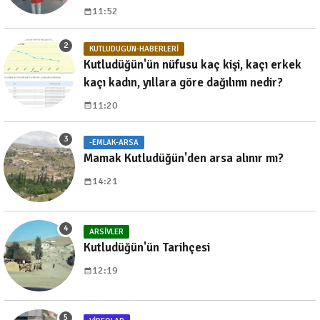
11:52
KUTLUDUGUN-HABERLERI
Kutludüğün'ün nüfusu kaç kişi, kaçı erkek
kaçı kadın, yıllara göre dağılımı nedir?
11:20
-EMLAK-ARSA
Mamak Kutludüğün'den arsa alınır mı?
14:21
ARSIVLER
Kutludüğün'ün Tarihçesi
12:19