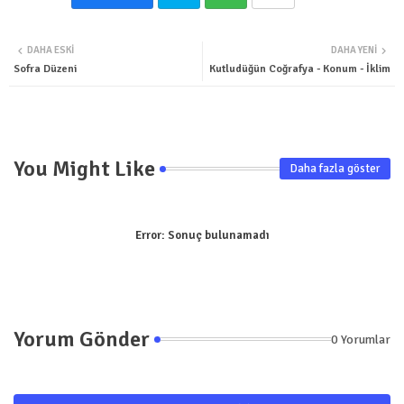
Twit
Wha
DAHA ESKI
DAHA YENI
ter
tsa
Sofra Düzeni
Kutludüğün Coğrafya - Konum - İklim
pp
You Might Like
Daha fazla göster
Error:
Sonuç bulunamadı
Yorum Gönder
0 Yorumlar