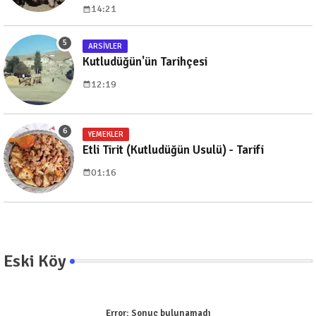
14:21
ARSIVLER
Kutludüğün'ün Tarihçesi
12:19
YEMEKLER
Etli Tirit (Kutludüğün Usulü) - Tarifi
01:16
Eski Köy
Error:
Sonuç bulunamadı