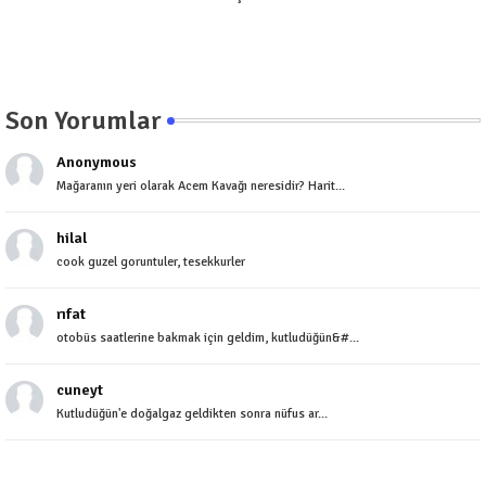
Son Yorumlar
Anonymous
Mağaranın yeri olarak Acem Kavağı neresidir? Harit...
hilal
cook guzel goruntuler, tesekkurler
rıfat
otobüs saatlerine bakmak için geldim, kutludüğün&#...
cuneyt
Kutludüğün'e doğalgaz geldikten sonra nüfus ar...