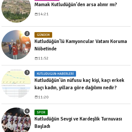
Mamak Kutludüğün'den arsa alınır mı?
14:21
GÜNDEM
Kutludüğün'lü Kamyoncular Vatanı Koruma
Nöbetinde
11:52
KUTLUDUGUN-HABERLERI
Kutludüğün'ün nüfusu kaç kişi, kaçı erkek
kaçı kadın, yıllara göre dağılımı nedir?
11:20
SPOR
Kutludüğün Sevgi ve Kardeşlik Turnuvası
Başladı