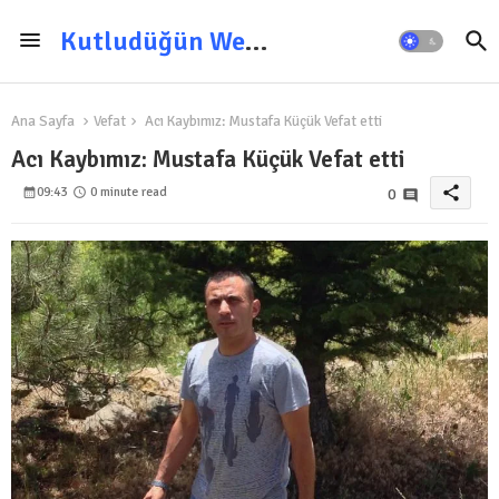
Kutludüğün Web Sitesi
Ana Sayfa
Vefat
Acı Kaybımız: Mustafa Küçük Vefat etti
Acı Kaybımız: Mustafa Küçük Vefat etti
share
09:43
0 minute read
0