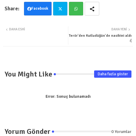
Facebook
Twit
Wha
DAHA ESKI
DAHA YENI
ter
tsa
Terör'den Kutludüğün'de nasibini aldı
:(
pp
You Might Like
Daha fazla göster
Error:
Sonuç bulunamadı
Yorum Gönder
0 Yorumlar