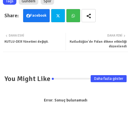
Tags
Gündem
Spor
Facebook
Twit
Wha
DAHA ESKI
DAHA YENI
ter
tsa
KUTLU-DER Yönetimi değişti.
Kutludüğün'de Fidan dikme etkinliği
düzenlendi
pp
You Might Like
Daha fazla göster
Error:
Sonuç bulunamadı