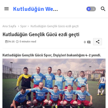
Kutludüğün Web Sitesi
Ana Sayfa
Spor
Kutludüğün Gençlik Gücü ezdi geçti
Kutludüğün Gençlik Gücü ezdi geçti
share
04:16
0 minute read
0
Kutludüğün Gençlik Gücü Spor, Dışişleri bakanlığını 4-2 yendi.