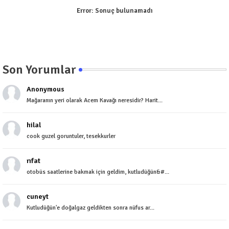
Error:
Sonuç bulunamadı
Son Yorumlar
Anonymous
Mağaranın yeri olarak Acem Kavağı neresidir? Harit...
hilal
cook guzel goruntuler, tesekkurler
rıfat
otobüs saatlerine bakmak için geldim, kutludüğün&#...
cuneyt
Kutludüğün'e doğalgaz geldikten sonra nüfus ar...