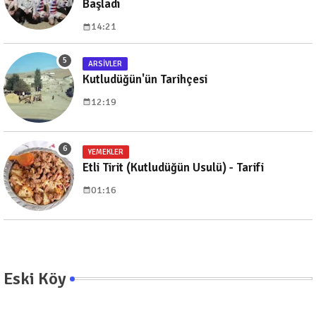
Başladı
14:21
ARSIVLER
Kutludüğün'ün Tarihçesi
12:19
YEMEKLER
Etli Tirit (Kutludüğün Usulü) - Tarifi
01:16
Eski Köy