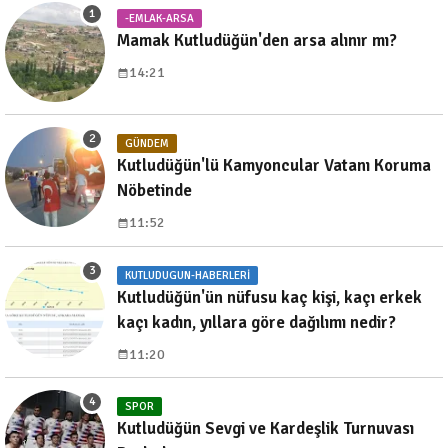
-EMLAK-ARSA
Mamak Kutludüğün'den arsa alınır mı?
14:21
GÜNDEM
Kutludüğün'lü Kamyoncular Vatanı Koruma
Nöbetinde
11:52
KUTLUDUGUN-HABERLERI
Kutludüğün'ün nüfusu kaç kişi, kaçı erkek
kaçı kadın, yıllara göre dağılımı nedir?
11:20
SPOR
Kutludüğün Sevgi ve Kardeşlik Turnuvası