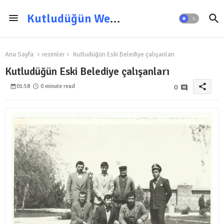
Kutludüğün Web Sitesi
Ana Sayfa
resimler
Kutludüğün Eski Belediye çalışanları
Kutludüğün Eski Belediye çalışanları
share
01:58
0 minute read
0