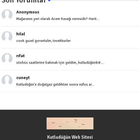
Son Yorumlar
Anonymous
Mağaranın yeri olarak Acem Kavağı neresidir? Harit...
hilal
cook guzel goruntuler, tesekkurler
rıfat
otobüs saatlerine bakmak için geldim, kutludüğün&#...
cuneyt
Kutludüğün'e doğalgaz geldikten sonra nüfus ar...
Kutludüğün Web Sitesi