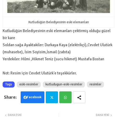
Kutludüğün Belediyesinin eski elemanları
Kutludüğün Belediyesinin eski elemanları çektirmiş olduğu güzel
bir kare
Soldan sağa Ayaktakiler: Durkaya Kaya (elektrikçi),Cevdet Ulutürk
(muhasebe), İsim Soyisim,İsmail (zabıta)
Yerdekiler: Hilmi ,Hikmet Teniz (sucu hikmet) Mustafa Bostan
Not: Resim için Cevdet Ulutürk'e teşekkürler.
Tags
eski-resimler
kutludugun-eski-resimler
resimler
Facebook
Twit
Wha
DAHA ESKI
DAHA YENI