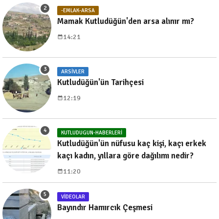
-EMLAK-ARSA
Mamak Kutludüğün'den arsa alınır mı?
14:21
ARSIVLER
Kutludüğün'ün Tarihçesi
12:19
KUTLUDUGUN-HABERLERI
Kutludüğün'ün nüfusu kaç kişi, kaçı erkek
kaçı kadın, yıllara göre dağılımı nedir?
11:20
VIDEOLAR
Bayındır Hamırcık Çeşmesi