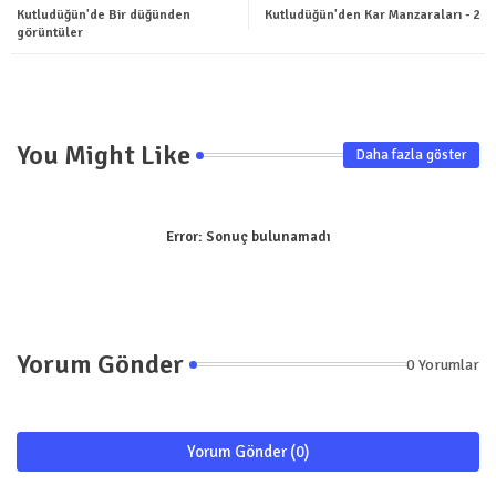
ter
tsa
Kutludüğün'de Bir düğünden
Kutludüğün'den Kar Manzaraları - 2
görüntüler
pp
You Might Like
Daha fazla göster
Error:
Sonuç bulunamadı
Yorum Gönder
0 Yorumlar
Yorum Gönder (0)