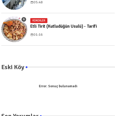
05:48
YEMEKLER
Etli Tirit (Kutludüğün Usulü) - Tarifi
01:16
Eski Köy
Error:
Sonuç bulunamadı