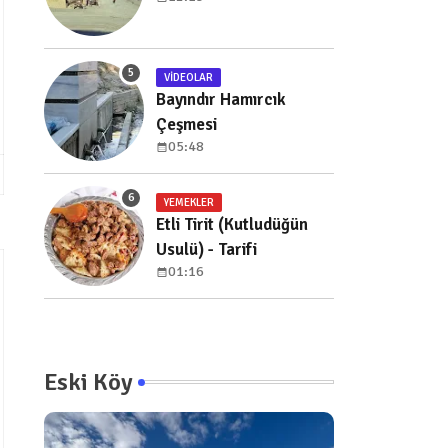
VIDEOLAR
Bayındır Hamırcık
Çeşmesi
05:48
YEMEKLER
Etli Tirit (Kutludüğün
Usulü) - Tarifi
01:16
Eski Köy