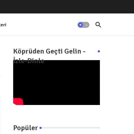
teri
Köprüden Geçti Gelin -
İzle-Dinle
Popüler