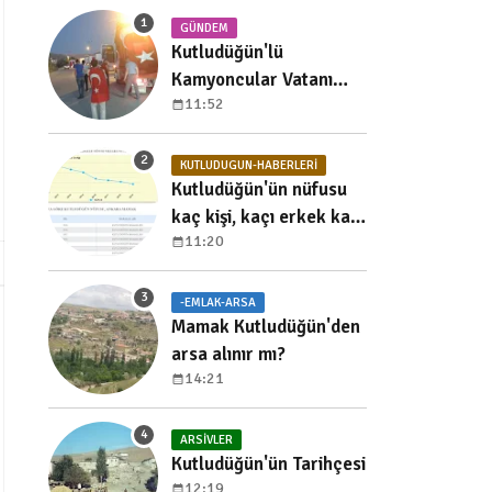
GÜNDEM
Kutludüğün'lü
Kamyoncular Vatanı
11:52
Koruma Nöbetinde
KUTLUDUGUN-HABERLERI
Kutludüğün'ün nüfusu
kaç kişi, kaçı erkek kaçı
11:20
kadın, yıllara göre
dağılımı nedir?
-EMLAK-ARSA
Mamak Kutludüğün'den
arsa alınır mı?
14:21
ARSIVLER
Kutludüğün'ün Tarihçesi
12:19