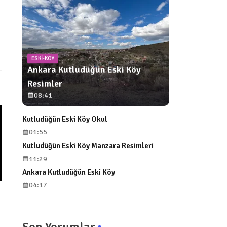
ESKI-KOY
Ankara Kutludüğün Eski Köy
Resimler
08:41
Kutludüğün Eski Köy Okul
01:55
Kutludüğün Eski Köy Manzara Resimleri
11:29
Ankara Kutludüğün Eski Köy
04:17
Son Yorumlar