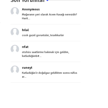
Anonymous
Mağaranın yeri olarak Acem Kavağı neresidir?
Harit...
hilal
cook guzel goruntuler, tesekkurler
rıfat
otobüs saatlerine bakmak için geldim,
kutludüğün&#...
cuneyt
Kutludüğün'e doğalgaz geldikten sonra nüfus
ar...