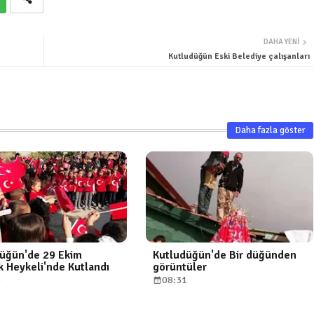
DAHA YENI
Kutludüğün Eski Belediye çalışanları
Daha fazla göster
üğün'de 29 Ekim
Kutludüğün'de Bir düğünden
k Heykeli'nde Kutlandı
görüntüler
0
08:31