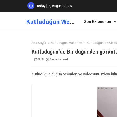
Today | 7, August 2026
Kutludüğün Web Sitesi
Son Eklenenler
Ana Sayfa
Kutludugun-Haberleri
Kutludüğün'de Bir d
Kutludüğün'de Bir düğünden görünt
08:31
0 minute read
Kutludüğün düğün resimleri ve videosunu izleyebilir