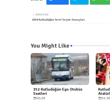
DAHA ESKI
2019 Kutludüğün Yerel Seçim Sonuçları
You Might Like
352 Kutludüğün Ego Otobüs
Kutlud
Saatleri
Atatür
00:28
01:3