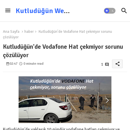
Kutludüğün Web Sitesi
Ana Sayfa
haber
Kutludüğün'de Vodafone Hat çekmiyor sorunu
çözülüyor
Kutludüğün'de Vodafone Hat çekmiyor sorunu
çözülüyor
share
02:47
0 minute read
1
Kutludüğün'de yaklaşık 10 gündür vodafone hatları çekmiyor ve