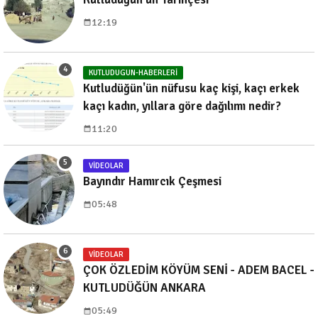
12:19
KUTLUDUGUN-HABERLERI
Kutludüğün'ün nüfusu kaç kişi, kaçı erkek
kaçı kadın, yıllara göre dağılımı nedir?
11:20
VIDEOLAR
Bayındır Hamırcık Çeşmesi
05:48
VIDEOLAR
ÇOK ÖZLEDİM KÖYÜM SENİ - ADEM BACEL -
KUTLUDÜĞÜN ANKARA
05:49