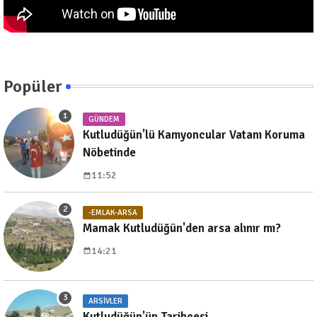
Popüler
GÜNDEM
Kutludüğün'lü Kamyoncular Vatanı Koruma
Nöbetinde
11:52
-EMLAK-ARSA
Mamak Kutludüğün'den arsa alınır mı?
14:21
ARSIVLER
Kutludüğün'ün Tarihçesi