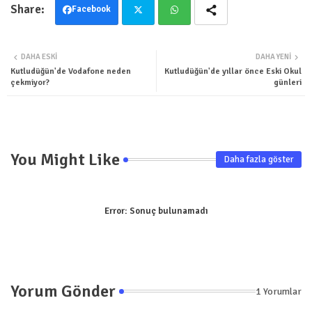
Facebook
Twit
Wha
DAHA ESKI
DAHA YENI
ter
tsa
Kutludüğün'de Vodafone neden
Kutludüğün'de yıllar önce Eski Okul
çekmiyor?
günleri
pp
You Might Like
Daha fazla göster
Error:
Sonuç bulunamadı
Yorum Gönder
1 Yorumlar