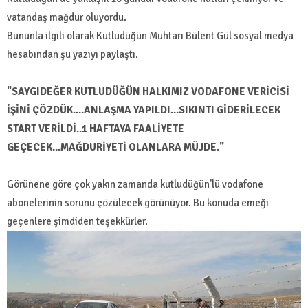
vatandaş mağdur oluyordu.
Bununla ilgili olarak Kutludüğün Muhtarı Bülent Gül sosyal medya
hesabından şu yazıyı paylaştı.
"SAYGIDEĞER KUTLUDÜĞÜN HALKIMIZ VODAFONE VERİCİSİ
İŞİNİ ÇÖZDÜK....ANLAŞMA YAPILDI...SIKINTI GİDERİLECEK
START VERİLDİ..1 HAFTAYA FAALİYETE
GEÇECEK...MAĞDURİYETİ OLANLARA MÜJDE."
Görünene göre çok yakın zamanda kutludüğün'lü vodafone
abonelerinin sorunu çözülecek görünüyor. Bu konuda emeği
geçenlere şimdiden teşekkürler.