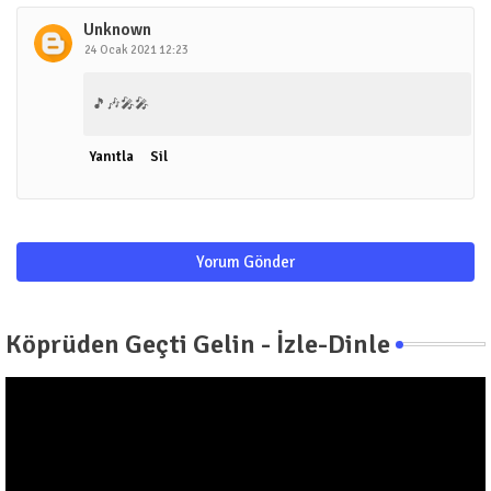
Unknown
24 Ocak 2021 12:23
🎵🎶🎤🎤
Yanıtla
Sil
Yorum Gönder
Köprüden Geçti Gelin - İzle-Dinle