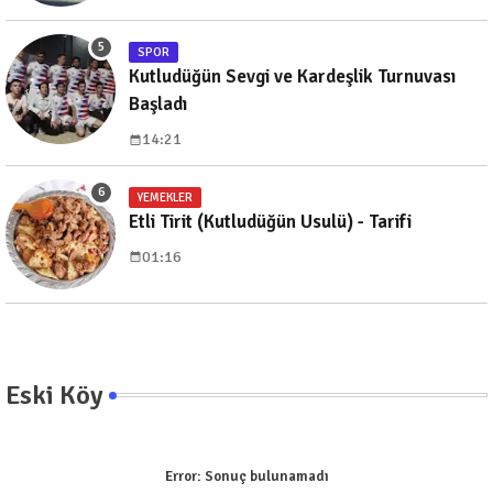
SPOR
Kutludüğün Sevgi ve Kardeşlik Turnuvası
Başladı
14:21
YEMEKLER
Etli Tirit (Kutludüğün Usulü) - Tarifi
01:16
Eski Köy
Error:
Sonuç bulunamadı