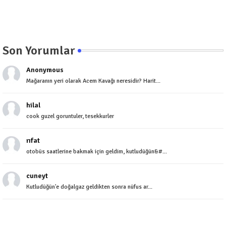
Son Yorumlar
Anonymous
Mağaranın yeri olarak Acem Kavağı neresidir? Harit...
hilal
cook guzel goruntuler, tesekkurler
rıfat
otobüs saatlerine bakmak için geldim, kutludüğün&#...
cuneyt
Kutludüğün'e doğalgaz geldikten sonra nüfus ar...