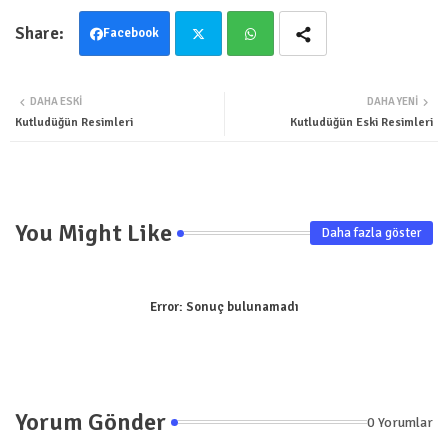
Facebook
Twit
Wha
DAHA ESKI
DAHA YENI
ter
tsa
Kutludüğün Resimleri
Kutludüğün Eski Resimleri
pp
You Might Like
Daha fazla göster
Error:
Sonuç bulunamadı
Yorum Gönder
0 Yorumlar