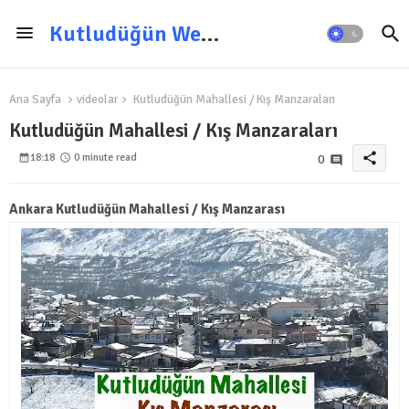
Kutludüğün Web Sitesi
Ana Sayfa
videolar
Kutludüğün Mahallesi / Kış Manzaraları
Kutludüğün Mahallesi / Kış Manzaraları
share
18:18
0 minute read
0
Ankara Kutludüğün Mahallesi / Kış Manzarası